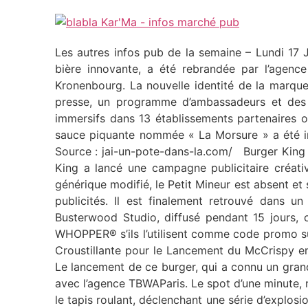
Les autres infos pub de la semaine – Lundi 17 
bière innovante, a été rebrandée par l’agenc
Kronenbourg. La nouvelle identité de la marque 
presse, un programme d’ambassadeurs et des ac
immersifs dans 13 établissements partenaires o
sauce piquante nommée « La Morsure » a été im
Source : jai-un-pote-dans-la.com/ Burger King
King a lancé une campagne publicitaire créati
générique modifié, le Petit Mineur est absent et
publicités. Il est finalement retrouvé dans 
Busterwood Studio, diffusé pendant 15 jours,
WHOPPER® s’ils l’utilisent comme code promo su
Croustillante pour le Lancement du McCrispy en
Le lancement de ce burger, qui a connu un grand
avec l’agence TBWAParis. Le spot d’une minute, r
le tapis roulant, déclenchant une série d’explo