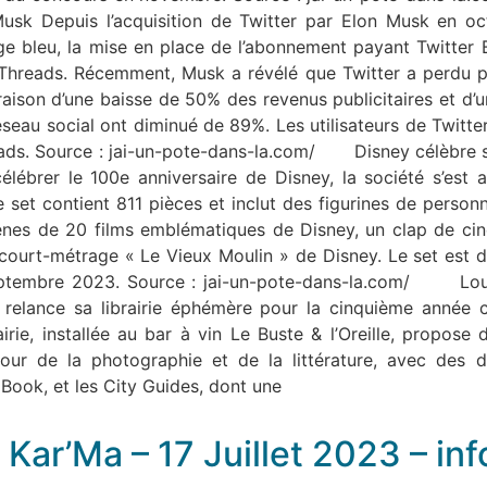
 Musk Depuis l’acquisition de Twitter par Elon Musk en oct
e bleu, la mise en place de l’abonnement payant Twitter Bl
t, Threads. Récemment, Musk a révélé que Twitter a perdu pr
en raison d’une baisse de 50% des revenus publicitaires et d
réseau social ont diminué de 89%. Les utilisateurs de Twitt
hreads. Source : jai-un-pote-dans-la.com/ Disney célèbre 
lébrer le 100e anniversaire de Disney, la société s’est
e set contient 811 pièces et inclut des figurines de pers
cènes de 20 films emblématiques de Disney, un clap de c
du court-métrage « Le Vieux Moulin » de Disney. Le set es
septembre 2023. Source : jai-un-pote-dans-la.com/ Louis
 relance sa librairie éphémère pour la cinquième année c
airie, installée au bar à vin Le Buste & l’Oreille, propo
our de la photographie et de la littérature, avec des d
Book, et les City Guides, dont une
 Kar’Ma – 17 Juillet 2023 – in