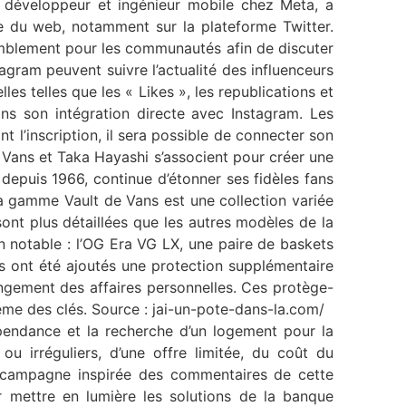
, développeur et ingénieur mobile chez Meta, a
de du web, notamment sur la plateforme Twitter.
semblement pour les communautés afin de discuter
tagram peuvent suivre l’actualité des influenceurs
lles telles que les « Likes », les republications et
ans son intégration directe avec Instagram. Les
t l’inscription, il sera possible de connecter son
ans et Taka Hayashi s’associent pour créer une
epuis 1966, continue d’étonner ses fidèles fans
 gamme Vault de Vans est une collection variée
ont plus détaillées que les autres modèles de la
n notable : l’OG Era VG LX, une paire de baskets
es ont été ajoutés une protection supplémentaire
ngement des affaires personnelles. Ces protège-
même des clés. Source : jai-un-pote-dans-la.com/
ndance et la recherche d’un logement pour la
u irréguliers, d’une offre limitée, du coût du
 campagne inspirée des commentaires de cette
ur mettre en lumière les solutions de la banque