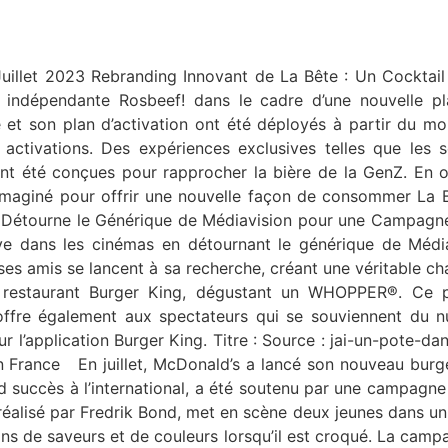
Juillet 2023 Rebranding Innovant de La Bête : Un Cocktail 
e indépendante Rosbeef! dans le cadre d’une nouvelle 
et son plan d’activation ont été déployés à partir du mois
tivations. Des expériences exclusives telles que les so
nt été conçues pour rapprocher la bière de la GenZ. En o
aginé pour offrir une nouvelle façon de consommer La Bêt
 Détourne le Générique de Médiavision pour une Campagne
ve dans les cinémas en détournant le générique de Médi
 ses amis se lancent à sa recherche, créant une véritable 
un restaurant Burger King, dégustant un WHOPPER®. Ce p
 offre également aux spectateurs qui se souviennent du 
r l’application Burger King. Titre : Source : jai-un-pot
 France En juillet, McDonald’s a lancé son nouveau burger 
 succès à l’international, a été soutenu par une campagne 
éalisé par Fredrik Bond, met en scène deux jeunes dans un 
sions de saveurs et de couleurs lorsqu’il est croqué. La c