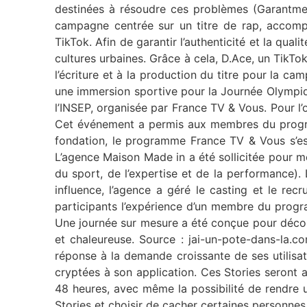
destinées à résoudre ces problèmes (Garantme p
campagne centrée sur un titre de rap, accompa
TikTok. Afin de garantir l’authenticité et la qu
cultures urbaines. Grâce à cela, D.Ace, un TikT
l’écriture et à la production du titre pour la
une immersion sportive pour la Journée Olympiq
l’INSEP, organisée par France TV & Vous. Pour l’o
Cet événement a permis aux membres du program
fondation, le programme France TV & Vous s’es
L’agence Maison Made in a été sollicitée pour 
du sport, de l’expertise et de la performance).
influence, l’agence a géré le casting et le rec
participants l’expérience d’un membre du progr
Une journée sur mesure a été conçue pour découv
et chaleureuse. Source : jai-un-pote-dans-la
réponse à la demande croissante de ses utilisat
cryptées à son application. Ces Stories seront aff
48 heures, avec même la possibilité de rendre u
Stories et choisir de cacher certaines personne