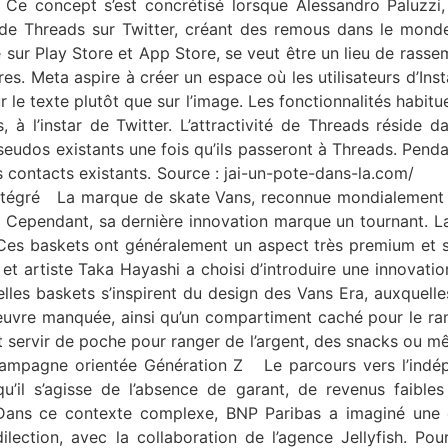
. Ce concept s’est concrétisé lorsque Alessandro Paluzzi
an de Threads sur Twitter, créant des remous dans le mon
le sur Play Store et App Store, se veut être un lieu de ras
res. Meta aspire à créer un espace où les utilisateurs d’Ins
r le texte plutôt que sur l’image. Les fonctionnalités habitue
 à l’instar de Twitter. L’attractivité de Threads réside d
seudos existants une fois qu’ils passeront à Threads. Pendan
 contacts existants. Source : jai-un-pote-dans-la.com/ V
intégré La marque de skate Vans, reconnue mondialement d
Cependant, sa dernière innovation marque un tournant. La
. Ces baskets ont généralement un aspect très premium et s
et artiste Taka Hayashi a choisi d’introduire une innovatio
lles baskets s’inspirent du design des Vans Era, auxquell
euvre manquée, ainsi qu’un compartiment caché pour le ra
ent servir de poche pour ranger de l’argent, des snacks ou 
mpagne orientée Génération Z Le parcours vers l’indépe
il s’agisse de l’absence de garant, de revenus faibles o
 Dans ce contexte complexe, BNP Paribas a imaginé une
ilection, avec la collaboration de l’agence Jellyfish. Po