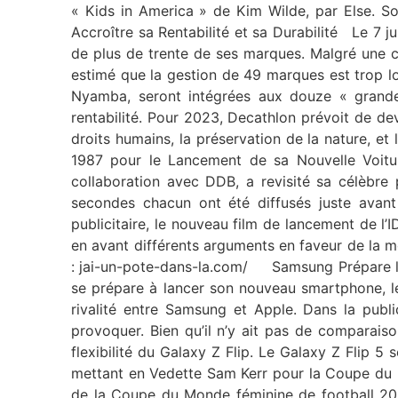
« Kids in America » de Kim Wilde, par Else. 
Accroître sa Rentabilité et sa Durabilité Le 7 j
de plus de trente de ses marques. Malgré une cr
estimé que la gestion de 49 marques est trop l
Nyamba, seront intégrées aux douze « grandes 
rentabilité. Pour 2023, Decathlon prévoit de dev
droits humains, la préservation de la nature, 
1987 pour le Lancement de sa Nouvelle Voiture
collaboration avec DDB, a revisité sa célèbre 
secondes chacun ont été diffusés juste avant
publicitaire, le nouveau film de lancement de l’
en avant différents arguments en faveur de la mo
: jai-un-pote-dans-la.com/ Samsung Prépare le 
se prépare à lancer son nouveau smartphone, le 
rivalité entre Samsung et Apple. Dans la publi
provoquer. Bien qu’il n’y ait pas de comparaison
flexibilité du Galaxy Z Flip. Le Galaxy Z Flip 
mettant en Vedette Sam Kerr pour la Coupe du M
de la Coupe du Monde féminine de football 2023