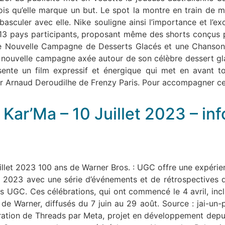
fois qu’elle marque un but. Le spot la montre en train de 
asculer avec elle. Nike souligne ainsi l’importance et l’exc
 13 pays participants, proposant même des shorts conçus p
Nouvelle Campagne de Desserts Glacés et une Chanson Po
 nouvelle campagne axée autour de son célèbre dessert glac
sente un film expressif et énergique qui met en avant t
par Arnaud Deroudilhe de Frenzy Paris. Pour accompagner ce
 Kar’Ma – 10 Juillet 2023 – in
uillet 2023 100 ans de Warner Bros. : UGC offre une expéri
2023 avec une série d’événements et de rétrospectives de
is UGC. Ces célébrations, qui ont commencé le 4 avril, inc
 de Warner, diffusés du 7 juin au 29 août. Source : jai
ration de Threads par Meta, projet en développement depui