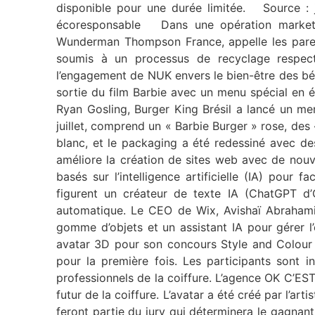
disponible pour une durée limitée. Source :
écoresponsable Dans une opération marketin
Wunderman Thompson France, appelle les parent
soumis à un processus de recyclage respectue
l’engagement de NUK envers le bien-être des bé
sortie du film Barbie avec un menu spécial en é
Ryan Gosling, Burger King Brésil a lancé un men
juillet, comprend un « Barbie Burger » rose, des
blanc, et le packaging a été redessiné avec 
améliore la création de sites web avec de nouve
basés sur l’intelligence artificielle (IA) pour 
figurent un créateur de texte IA (ChatGPT d’O
automatique. Le CEO de Wix, Avishaï Abrahami,
gomme d’objets et un assistant IA pour gérer l
avatar 3D pour son concours Style and Colour
pour la première fois. Les participants sont 
professionnels de la coiffure. L’agence OK C’ES
futur de la coiffure. L’avatar a été créé par l’
feront partie du jury qui déterminera le gagna