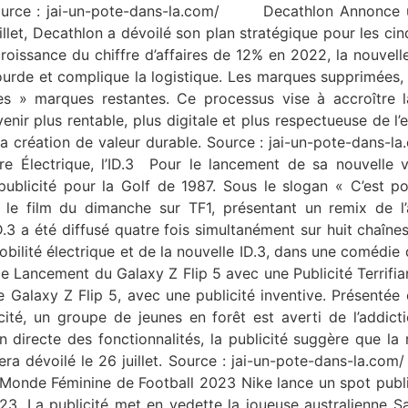
Source : jai-un-pote-dans-la.com/ Decathlon Annonce u
uillet, Decathlon a dévoilé son plan stratégique pour les 
oissance du chiffre d’affaires de 12% en 2022, la nouvell
ourde et complique la logistique. Les marques supprimées,
» marques restantes. Ce processus vise à accroître la 
enir plus rentable, plus digitale et plus respectueuse de l’
et la création de valeur durable. Source : jai-un-pote-da
 Électrique, l’ID.3 Pour le lancement de sa nouvelle vo
publicité pour la Golf de 1987. Sous le slogan « C’est po
 le film du dimanche sur TF1, présentant un remix de l’
ID.3 a été diffusé quatre fois simultanément sur huit chaîn
bilité électrique et de la nouvelle ID.3, dans une comédie
Lancement du Galaxy Z Flip 5 avec une Publicité Terrifia
Galaxy Z Flip 5, avec une publicité inventive. Présentée c
cité, un groupe de jeunes en forêt est averti de l’addic
 directe des fonctionnalités, la publicité suggère que la r
5 sera dévoilé le 26 juillet. Source : jai-un-pote-dans-l
onde Féminine de Football 2023 Nike lance un spot publici
. La publicité met en vedette la joueuse australienne Sam