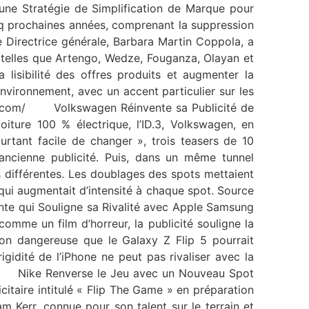
ne Stratégie de Simplification de Marque pour
cinq prochaines années, comprenant la suppression
e Directrice générale, Barbara Martin Coppola, a
 telles que Artengo, Wedze, Fouganza, Olayan et
lisibilité des offres produits et augmenter la
environnement, avec un accent particulier sur les
ns-la.com/ Volkswagen Réinvente sa Publicité de
iture 100 % électrique, l’ID.3, Volkswagen, en
urtant facile de changer », trois teasers de 10
ancienne publicité. Puis, dans un même tunnel
es différentes. Les doublages des spots mettaient
 qui augmentait d’intensité à chaque spot. Source
nte qui Souligne sa Rivalité avec Apple Samsung
omme un film d’horreur, la publicité souligne la
tion dangereuse que le Galaxy Z Flip 5 pourrait
igidité de l’iPhone ne peut pas rivaliser avec la
a.com/ Nike Renverse le Jeu avec un Nouveau Spot
taire intitulé « Flip The Game » en préparation
 Kerr, connue pour son talent sur le terrain et