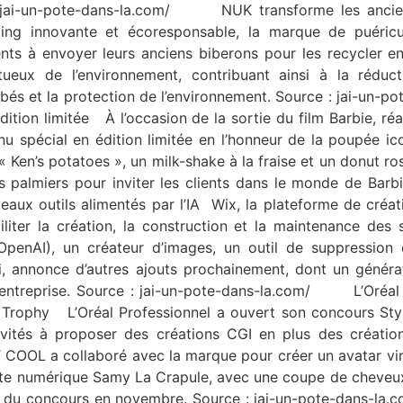
 jai-un-pote-dans-la.com/ NUK transforme les anciens 
g innovante et écoresponsable, la marque de puéricu
s à envoyer leurs anciens biberons pour les recycler en 
ux de l’environnement, contribuant ainsi à la réduction
bés et la protection de l’environnement. Source : jai-un-
dition limitée À l’occasion de la sortie du film Barbie, r
u spécial en édition limitée en l’honneur de la poupée ic
 « Ken’s potatoes », un milk-shake à la fraise et un donut r
des palmiers pour inviter les clients dans le monde de 
aux outils alimentés par l’IA Wix, la plateforme de créat
faciliter la création, la construction et la maintenance des
penAI), un créateur d’images, un outil de suppression de
 annonce d’autres ajouts prochainement, dont un généra
’entreprise. Source : jai-un-pote-dans-la.com/ L’Oréal P
 Trophy L’Oréal Professionnel a ouvert son concours Sty
invités à proposer des créations CGI en plus des créatio
T COOL a collaboré avec la marque pour créer un avatar vir
artiste numérique Samy La Crapule, avec une coupe de cheve
nt du concours en novembre. Source : jai-un-pote-dans-la