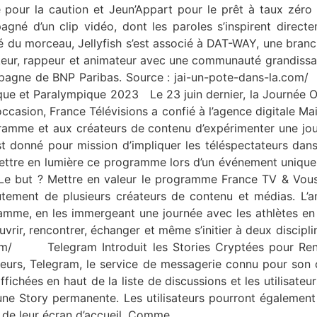
our la caution et Jeun’Appart pour le prêt à taux zéro et
gné d’un clip vidéo, dont les paroles s’inspirent direct
alité du morceau, Jellyfish s’est associé à DAT-WAY, une bra
okeur, rappeur et animateur avec une communauté grandissa
 campagne de BNP Paribas. Source : jai-un-pote-dans-la.c
ue et Paralympique 2023 Le 23 juin dernier, la Journée O
ccasion, France Télévisions a confié à l’agence digitale Ma
me et aux créateurs de contenu d’expérimenter une journ
t donné pour mission d’impliquer les téléspectateurs dan
mettre en lumière ce programme lors d’un événement unique 
 Le but ? Mettre en valeur le programme France TV & Vous 
rutement de plusieurs créateurs de contenu et médias. L’a
amme, en les immergeant une journée avec les athlètes en 
rir, rencontrer, échanger et même s’initier à deux discipli
.com/ Telegram Introduit les Stories Cryptées pour Ren
eurs, Telegram, le service de messagerie connu pour son ch
ichées en haut de la liste de discussions et les utilisateur
ne Story permanente. Les utilisateurs pourront également 
s de leur écran d’accueil. Comme