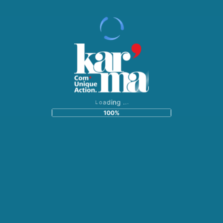
.
.
.
g
n
i
d
a
o
L
100%