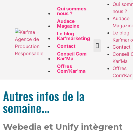
Qui som
Qui sommes
nous ?
nous ?
Audace
Audace
Magazin
Magazine
Le blog
Le blog
Kar’marketing
Kar’mark
Contact
Contact
Conseil Com
Conseil
Kar’Ma
Kar’Ma
Offres
Offres
Com’Kar’ma
Com’Kar
Autres infos de la
semaine...
Webedia et Unify intègrent